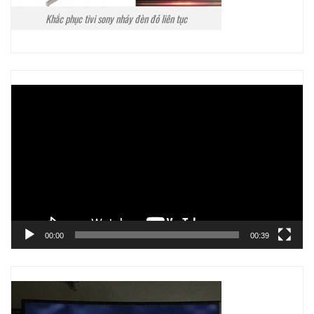
Khắc phục tivi sony nháy đèn đỏ liên tục
Trình
chơi
Video
00:00
00:39