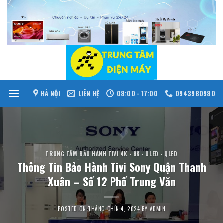
Skip
to
content
HÀ NỘI
LIÊN HỆ
08:00 - 17:00
0943980980
TRUNG TÂM BẢO HÀNH TIVI 4K - 8K - OLED - QLED
Thông Tin Bảo Hành Tivi Sony Quận Thanh
Xuân – Số 12 Phố Trung Văn
POSTED ON
THÁNG CHÍN 4, 2024
BY
ADMIN