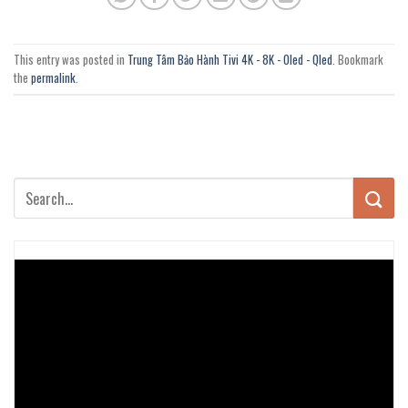
This entry was posted in
Trung Tâm Bảo Hành Tivi 4K - 8K - Oled - Qled
. Bookmark
the
permalink
.
Trình
chơi
Video