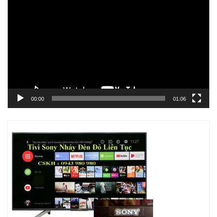
chơi
Video
00:00
01:06