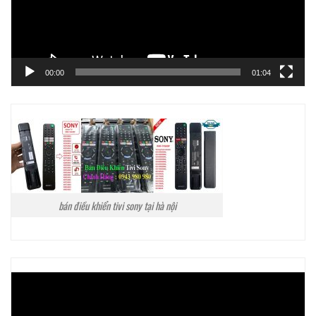
00:00
01:04
bán điều khiển tivi sony tại hà nội
Trình
chơi
Video