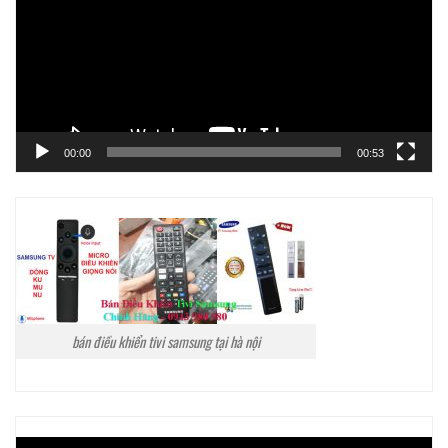
00:00
00:53
bán điều khiển tivi samsung tại hà nội
Trình