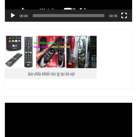
00:00
00:35
bán điều khiển tivi lg tại hà nội
Trình
chơi
Video