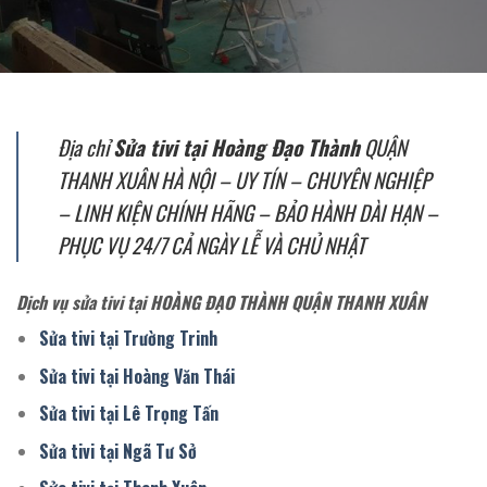
Địa chỉ
Sửa tivi tại Hoàng Đạo Thành
QUẬN
THANH XUÂN HÀ NỘI – UY TÍN – CHUYÊN NGHIỆP
– LINH KIỆN CHÍNH HÃNG – BẢO HÀNH DÀI HẠN –
PHỤC VỤ 24/7 CẢ NGÀY LỄ VÀ CHỦ NHẬT
Dịch vụ sửa tivi tại HOÀNG ĐẠO THÀNH QUẬN THANH XUÂN
Sửa tivi tại Trường Trinh
Sửa tivi tại Hoàng Văn Thái
Sửa tivi tại Lê Trọng Tấn
Sửa tivi tại Ngã Tư Sở