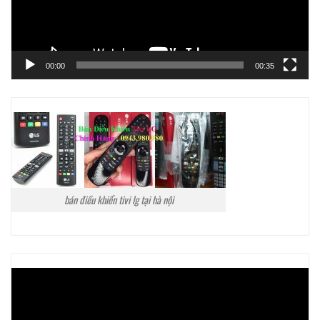
00:00
00:35
bán điều khiển tivi lg tại hà nội
Trình
chơi
Video