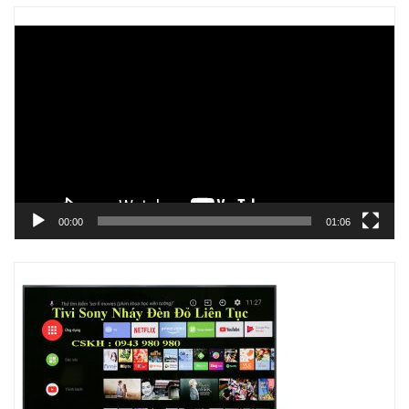
Trình
chơi
Video
00:00
01:06