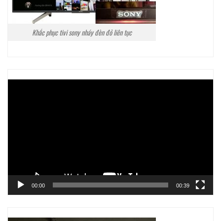
Khắc phục tivi sony nháy đèn đỏ liên tục
Trình
chơi
Video
00:00
00:39