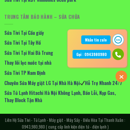
TRUNG TÂM BẢO HÀNH – SỬA CHỮA
Sửa Tivi Tại Cầu giấy
Nhắn tin zalo
Sửa Tivi Tại Tây Hồ
Sửa Tivi Tại Hai Bà Trưng
Gọi : 0943980980
Thay lõi lọc nước tại nhà
Sửa Tivi TP Nam Định
Chuyên Sửa Máy giặt LG Tại Nhà Hà Nội
Hỗ Trợ Nhanh 24/7
Sửa Tủ Lạnh Hitachi Hà Nội Không Lạnh, Báo Lỗi, Nạp Gas,
Thay Block Tận Nhà
Liên Hệ Sửa Tivi - Tủ Lạnh - Máy giặt - Máy Sấy - Điều Hòa Tại Thanh Xuân :
0943,980,980 ( cung cấp linh kiện điện tử - điện lạnh )