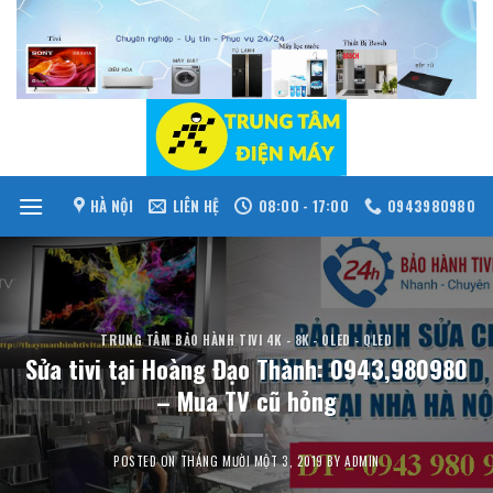
Skip
to
content
HÀ NỘI
LIÊN HỆ
08:00 - 17:00
0943980980
TRUNG TÂM BẢO HÀNH TIVI 4K - 8K - OLED - QLED
Sửa tivi tại Hoàng Đạo Thành: 0943,980980
– Mua TV cũ hỏng
POSTED ON
THÁNG MƯỜI MỘT 3, 2019
BY
ADMIN