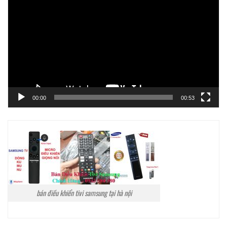
chơi
Video
00:00
00:53
bán điều khiển tivi samsung tại hà nội