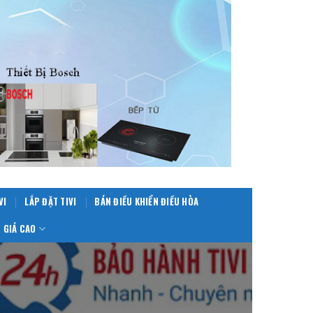
VI
LẮP ĐẶT TIVI
BÁN ĐIỀU KHIỂN ĐIỀU HÒA
 GIÁ CAO