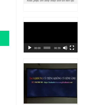
Trình
chơi
Video
00:00
00:39