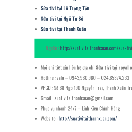
Sửa tivi tại Lê Trọng Tấn
Sửa tivi tại Ngã Tư Sở
Sửa tivi tại Thanh Xuân
Nguồn :
http://suativitaithanhxuan.com/sua-tiv
Mọi chi tiết xin liên hệ địa chỉ
Sửa tivi tại royal c
Hotline : zalo – 0943,980,980 – 024.85874.233
VPGD : Số 88 Ngõ 190 Nguyễn Trãi, Thanh Xuân Tr
Gmail : suativitaithanhxuan@gmail.com
Phục vụ nhanh 24/7 – Linh Kiện Chính Hãng
Website :
http://suativitaithanhxuan.com/