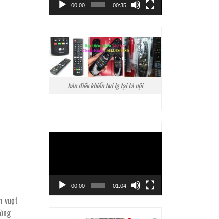
00:00
00:35
bán điều khiển tivi lg tại hà nội
Trình
chơi
Video
00:00
01:04
ch vượt
ường