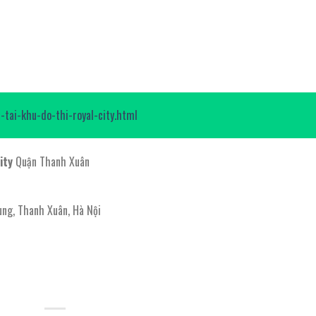
i-tai-khu-do-thi-royal-city.html
ity
Quận Thanh Xuân
ung, Thanh Xuân, Hà Nội