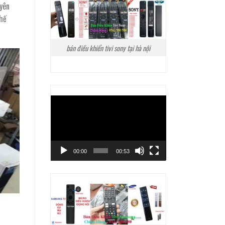
yên
thế
bán điều khiển tivi sony tại hà nội
Trình
chơi
Video
00:00
00:53