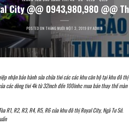
Royal City @@ 0943,980,980 @@ Th
POSTED ON
THÁNG MƯỜI MỘT 3, 2019
BY
ADMIN
iệp nhận bảo hành sửa chữa tivi các các khu căn hộ tại khu đô thị
 của các dòng tivi 4k từ 32inch đến 100inhc mua bán thay thế màn
òa R1, R2, R3, R4, R5, R6 của khu đô thị Royal City, Ngã Tư Sở.
tuần