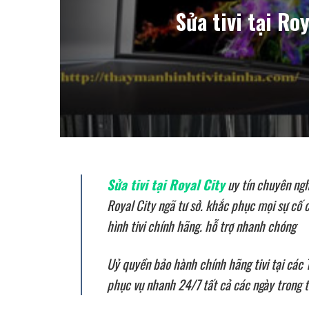
Sửa tivi tại 
Sửa tivi tại Royal City
uy tín chuyên ngh
Royal City ngã tư sở. khắc phục mọi sự cố
hình tivi chính hãng. hỗ trợ nhanh chóng
Uỷ quyền bảo hành chính hãng tivi tại các T
phục vụ nhanh 24/7 tất cả các ngày trong 