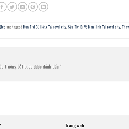
Qled
and tagged
Mua Tivi Cũ Hỏng Tại royal city
,
Sửa Tivi Bị Vỡ Màn Hình Tại royal city
,
Thay
ác trường bắt buộc được đánh dấu
*
*
Trang web