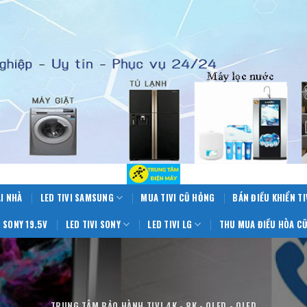
ẠI NHÀ
LED TIVI SAMSUNG
MUA TIVI CŨ HỎNG
BÁN ĐIỀU KHIỂN TI
 SONY 19.5V
LED TIVI SONY
LED TIVI LG
THU MUA ĐIỀU HÒA CŨ
TRUNG TÂM BẢO HÀNH TIVI 4K - 8K - OLED - QLED