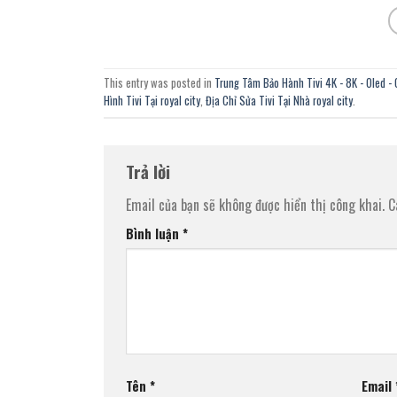
This entry was posted in
Trung Tâm Bảo Hành Tivi 4K - 8K - Oled - 
Hình Tivi Tại royal city
,
Địa Chỉ Sửa Tivi Tại Nhà royal city
.
Trả lời
Email của bạn sẽ không được hiển thị công khai.
C
Bình luận
*
Tên
*
Email