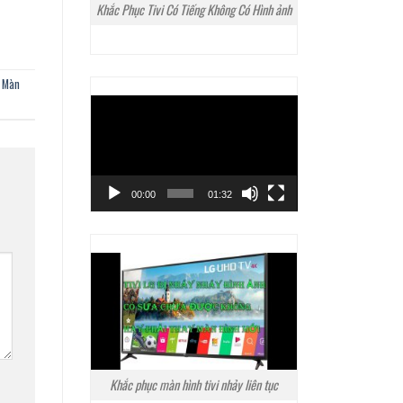
Khắc Phục Tivi Có Tiếng Không Có Hình ảnh
 Màn
Trình
chơi
Video
00:00
01:32
Khắc phục màn hình tivi nhảy liên tục