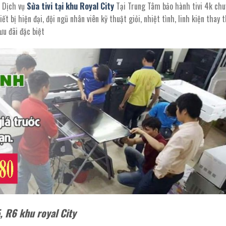
. Dịch vụ
Sửa tivi tại khu Royal City
Tại Trung Tâm bảo hành tivi 4k chu
ết bị hiện đại, đội ngũ nhân viên kỹ thuật giỏi, nhiệt tình, linh kiện thay 
ưu đãi đặc biệt
5, R6 khu royal City