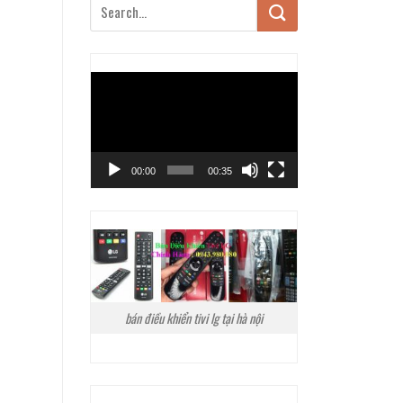
Trình
chơi
Video
00:00
00:35
bán điều khiển tivi lg tại hà nội