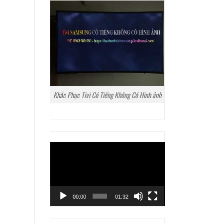
Khắc Phục Tivi Có Tiếng Không Có Hình ảnh
Trình
chơi
Video
00:00
01:32