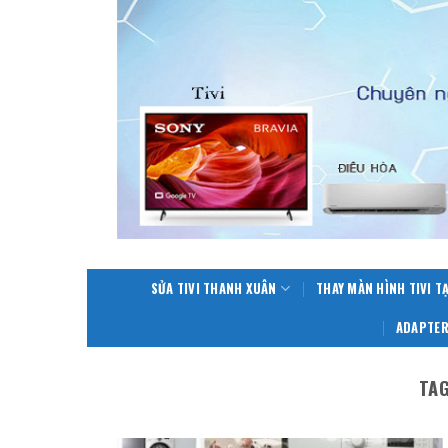
Skip
to
content
SỬA TIVI THANH XUÂN
THAY MÀN HÌNH TIVI T
ADAPTER
TA