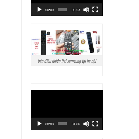
00:00
00:53
bán điều khiển tivi samsung tại hà nội
Trình
chơi
Video
00:00
01:06