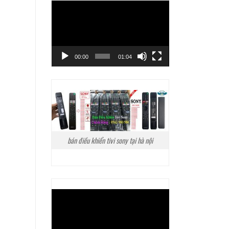
Trình
chơi
Video
00:00
01:04
bán điều khiển tivi sony tại hà nội
Trình
chơi
Video