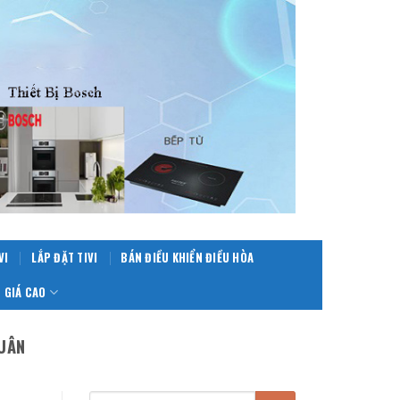
VI
LẮP ĐẶT TIVI
BÁN ĐIỀU KHIỂN ĐIỀU HÒA
 GIÁ CAO
UÂN