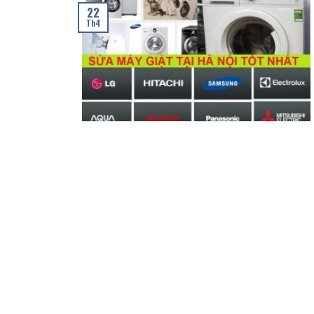
22
Th4