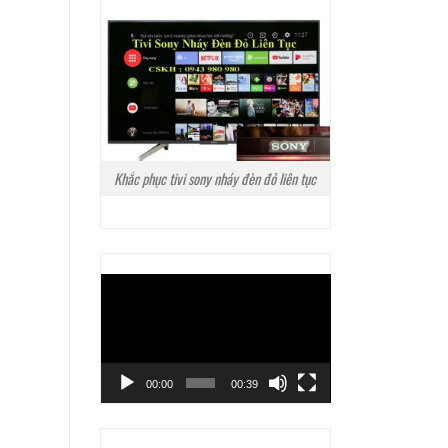
Khắc phục tivi sony nháy đèn đỏ liên tục
Trình
chơi
Video
00:00
00:39