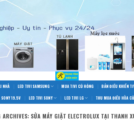
ẠI NHÀ
LED TIVI SAMSUNG
MUA TIVI CŨ HỎNG
BÁN ĐIỀU KHIỂN TI
 SONY 19.5V
LED TIVI SONY
LED TIVI LG
THU MUA ĐIỀU HÒA CŨ
G ARCHIVES:
SỬA MÁY GIẶT ELECTROLUX TẠI THANH X