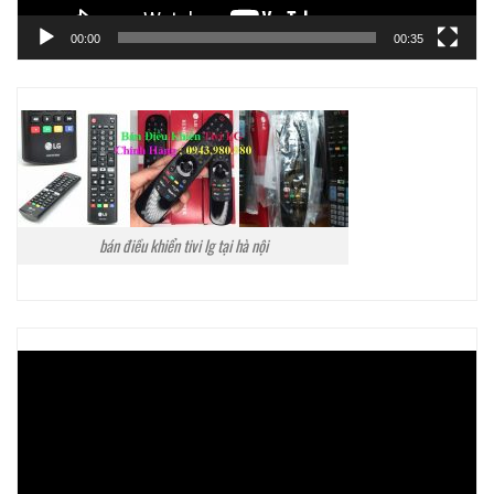
00:00
00:35
bán điều khiển tivi lg tại hà nội
Trình
chơi
Video