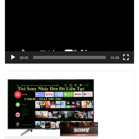
chơi
Video
00:00
01:06