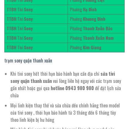
TTBH
Tivi
Sony
Phường
Hạ Đình
TTBH
Tivi
Sony
Phường
Khương Đình
TTBH
Tivi
Sony
Phường
Thanh Xuân Bắc
TTBH
Tivi
Sony
Phường
Thanh Xuân Nam
TTBH
Tivi
Sony
Phường
Kim Giang
trạm sony quận thanh xuân
Khi tivi sony hết thời hạn bảo hành bạn cần địa chỉ
sửa tivi
sony quận thanh xuân
vui lòng liên hệ ngay với các trạm sony
gần nhất hoặc gọi qua
hotline 0943 980 980
để đặt lịch sửa
chữa
Mọi linh kiện thay thế và sửa chữa đều chính hãng theo model
của tivi sony , thời hạn bảo hành từ 3 tháng đến 6 tháng tùy
theo linh kiện bị hư hỏng