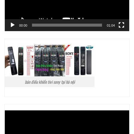
00:00
01:04
bán điều khiển tivi sony tại hà nội
Trình
chơi
Video