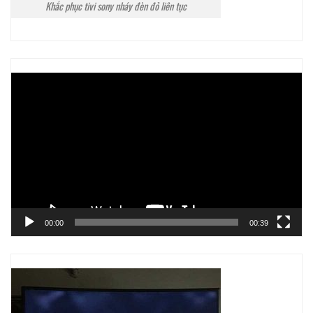
Khắc phục tivi sony nháy đèn đỏ liên tục
Trình
chơi
Video
00:00
00:39