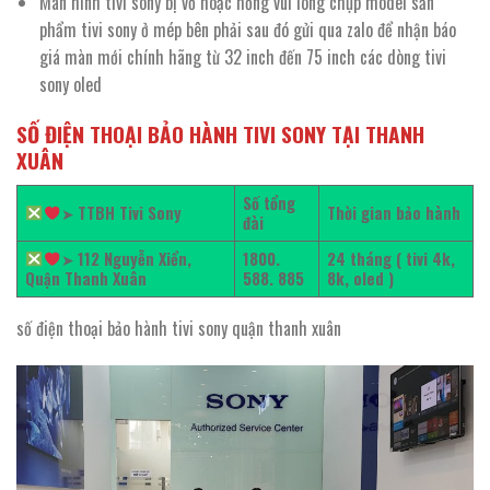
Màn hình tivi sony bị vỡ hoặc hỏng vui lòng chụp model sản
phẩm tivi sony ở mép bên phải sau đó gửi qua zalo để nhận báo
giá màn mới chính hãng từ 32 inch đến 75 inch các dòng tivi
sony oled
SỐ ĐIỆN THOẠI BẢO HÀNH TIVI SONY TẠI THANH
XUÂN
Số tổng
➤
TTBH Tivi Sony
Thời gian bảo hành
đài
➤
112 Nguyễn Xiển,
1800.
24 tháng ( tivi 4k,
Quận Thanh Xuân
588. 885
8k, oled )
số điện thoại bảo hành tivi sony quận thanh xuân