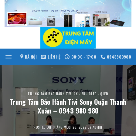
Skip
to
content
HÀ NỘI
LIÊN HỆ
08:00 - 17:00
0943980980
TRUNG TÂM BẢO HÀNH TIVI 4K - 8K - OLED - QLED
Trung Tâm Bảo Hành Tivi Sony Quận Thanh
Xuân – 0943 980 980
POSTED ON
THÁNG MƯỜI 28, 2022
BY
ADMIN