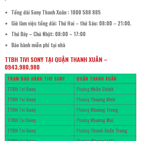
Tổng đài Sony Thanh Xuân : 1800 588 885
Giờ làm việc tổng đài: Thứ Hai – thứ Sáu: 08:00 – 21:00.
Thứ Bảy – Chủ Nhật: 08:00 – 17:00
Bảo hành miễn phí tại nhà
TTBH TIVI SONY TẠI QUẬN THANH XUÂN –
0943.980.980
TRẠM BẢO HÀNH TIVI SONY
QUẬN THANH XUÂN
TTBH
Tivi
Sony
Phường
Nhân Chính
TTBH
Tivi
Sony
Phường
Thượng Đình
TTBH
Tivi
Sony
Phường
Khương Trung
TTBH
Tivi
Sony
Phường
Khương Mai
TTBH
Tivi
Sony
Phường
Thanh Xuân Trung
TTBH
Tivi
Sony
Phường
Phương Liệt