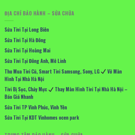
ĐỊA CHỈ BẢO HÀNH – SỬA CHỮA
Sửa Tivi Tại Long Biên
Sửa Tivi Tại Hà Đông
Sửa Tivi Tại Hoàng Mai
Sửa Tivi Tại Đông Anh, Mê Linh
Thu Mua Tivi Cũ, Smart Tivi Samsung, Sony, LG
Vỡ Màn
Hình Tại Nhà Hà Nội
Tivi Bị Sọc, Chảy Mực
Thay Màn Hình Tivi Tại Nhà Hà Nội –
Báo Giá Nhanh
Sửa Tivi TP Vĩnh Phúc, Vĩnh Yên
Sửa Tivi Tại KDT Vinhomes ocen park