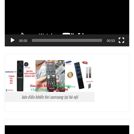
00:00
00:53
bán điều khiển tivi samsung tại hà nội
Trình