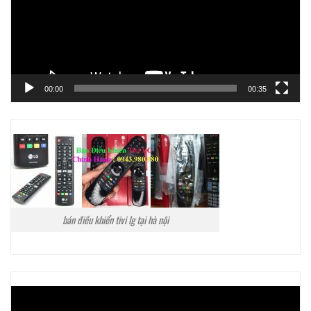
00:00
00:35
bán điều khiển tivi lg tại hà nội
Trình
chơi