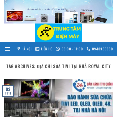
Skip
to
content
HÀ NỘI
LIÊN HỆ
08:00 - 17:00
0943980980
TAG ARCHIVES:
ĐỊA CHỈ SỬA TIVI TẠI NHÀ ROYAL CITY
03
Th11