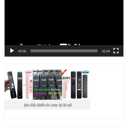
Video
00:00
01:04
bán điều khiển tivi sony tại hà nội