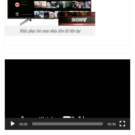
Khắc phục tivi sony nháy đèn đỏ liên tục
Trình
chơi
Video
00:00
00:39