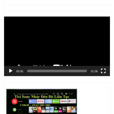
Trình
chơi
Video
00:00
01:06