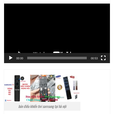
Trình
chơi
Video
00:00
00:53
bán điều khiển tivi samsung tại hà nội