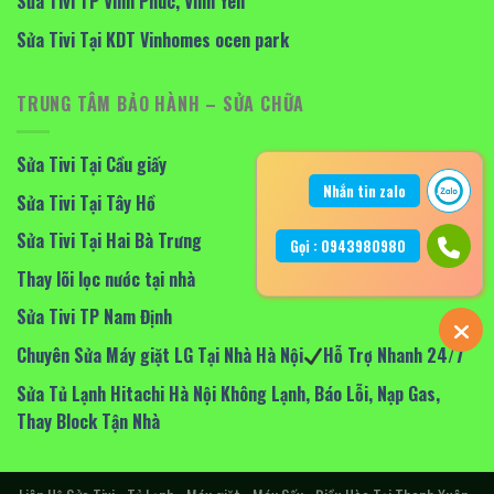
Sửa Tivi TP Vĩnh Phúc, Vĩnh Yên
Sửa Tivi Tại KDT Vinhomes ocen park
TRUNG TÂM BẢO HÀNH – SỬA CHỮA
Sửa Tivi Tại Cầu giấy
Nhắn tin zalo
Sửa Tivi Tại Tây Hồ
Sửa Tivi Tại Hai Bà Trưng
Gọi : 0943980980
Thay lõi lọc nước tại nhà
Sửa Tivi TP Nam Định
Chuyên Sửa Máy giặt LG Tại Nhà Hà Nội
Hỗ Trợ Nhanh 24/7
Sửa Tủ Lạnh Hitachi Hà Nội Không Lạnh, Báo Lỗi, Nạp Gas,
Thay Block Tận Nhà