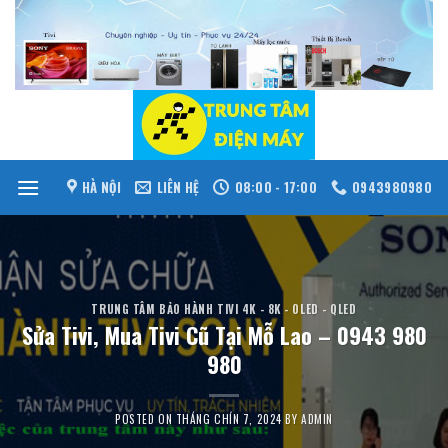
Skip
to
content
HÀ NỘI
LIÊN HỆ
08:00 - 17:00
0943980980
TRUNG TÂM BẢO HÀNH TIVI 4K - 8K - OLED - QLED
Sửa Tivi, Mua Tivi Cũ Tại Mỗ Lao – 0943 980
980
POSTED ON
THÁNG CHÍN 7, 2024
BY
ADMIN