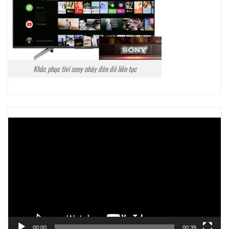
Khắc phục tivi sony nháy đèn đỏ liên tục
Trình
chơi
Video
00:00
00:39