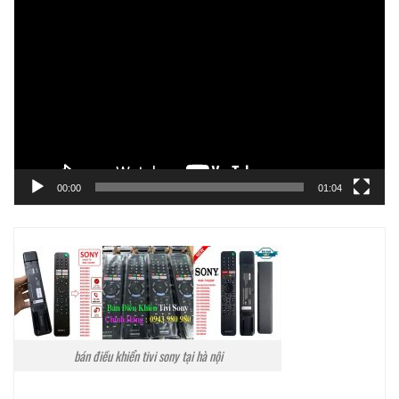
Trình
chơi
Video
00:00
01:04
bán điều khiển tivi sony tại hà nội