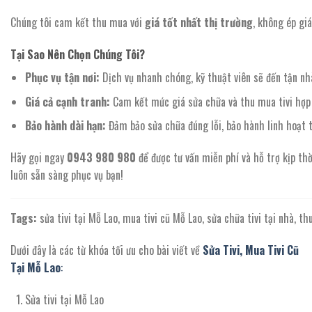
Chúng tôi cam kết thu mua với
giá tốt nhất thị trường
, không ép gi
Tại Sao Nên Chọn Chúng Tôi?
Phục vụ tận nơi:
Dịch vụ nhanh chóng, kỹ thuật viên sẽ đến tận nh
Giá cả cạnh tranh:
Cam kết mức giá sửa chữa và thu mua tivi hợp l
Bảo hành dài hạn:
Đảm bảo sửa chữa đúng lỗi, bảo hành linh hoạt 
Hãy gọi ngay
0943 980 980
để được tư vấn miễn phí và hỗ trợ kịp th
luôn sẵn sàng phục vụ bạn!
Tags:
sửa tivi tại Mỗ Lao, mua tivi cũ Mỗ Lao, sửa chữa tivi tại nhà, 
Dưới đây là các từ khóa tối ưu cho bài viết về
Sửa Tivi, Mua Tivi Cũ
Tại Mỗ Lao
:
Sửa tivi tại Mỗ Lao