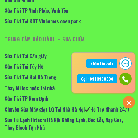
Sửa Tivi TP Vĩnh Phúc, Vĩnh Yên
Sửa Tivi Tại KDT Vinhomes ocen park
TRUNG TÂM BẢO HÀNH – SỬA CHỮA
Sửa Tivi Tại Cầu giấy
Nhắn tin zalo
Sửa Tivi Tại Tây Hồ
Sửa Tivi Tại Hai Bà Trưng
Gọi : 0943980980
Thay lõi lọc nước tại nhà
Sửa Tivi TP Nam Định
Chuyên Sửa Máy giặt LG Tại Nhà Hà Nội
Hỗ Trợ Nhanh 24/7
Sửa Tủ Lạnh Hitachi Hà Nội Không Lạnh, Báo Lỗi, Nạp Gas,
Thay Block Tận Nhà