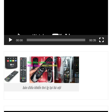
Video
00:00
00:35
bán điều khiển tivi lg tại hà nội