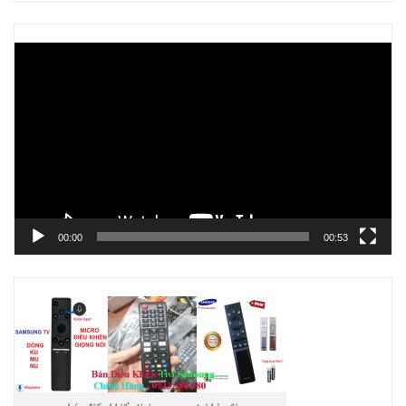
Trình
chơi
Video
00:00
00:53