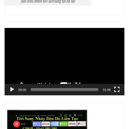
bán điều khiển tivi samsung tại hà nội
Trình
chơi
Video
00:00
01:06