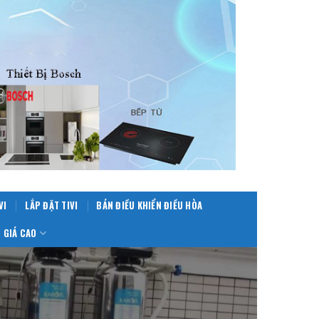
VI
LẮP ĐẶT TIVI
BÁN ĐIỀU KHIỂN ĐIỀU HÒA
 GIÁ CAO