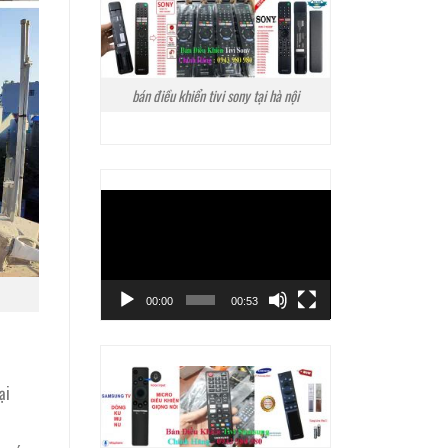
bán điều khiển tivi sony tại hà nội
Trình
chơi
Video
00:00
00:53
ại