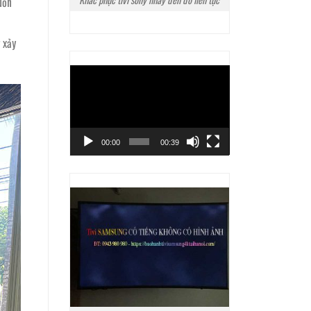
uồn
 xảy
Trình
chơi
Video
00:00
00:39