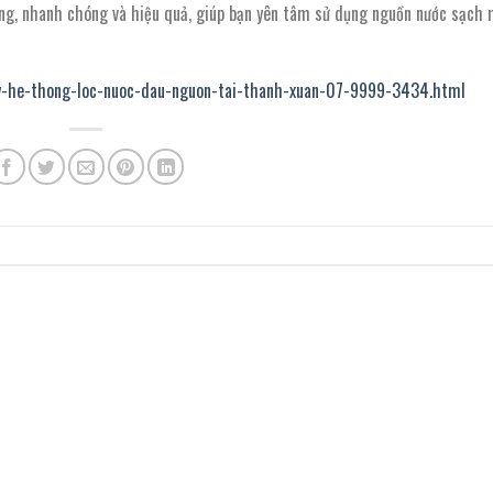
ng, nhanh chóng và hiệu quả, giúp bạn yên tâm sử dụng nguồn nước sạch 
ay-he-thong-loc-nuoc-dau-nguon-tai-thanh-xuan-07-9999-3434.html