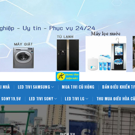
ẠI NHÀ
LED TIVI SAMSUNG
MUA TIVI CŨ HỎNG
BÁN ĐIỀU KHIỂN TI
 SONY 19.5V
LED TIVI SONY
LED TIVI LG
THU MUA ĐIỀU HÒA CŨ
DỊCH VỤ