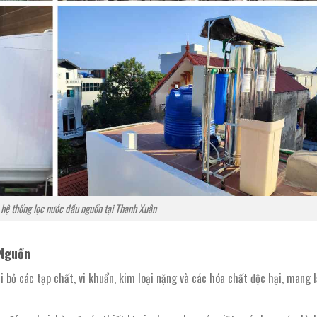
y hệ thống lọc nước đầu nguồn tại Thanh Xuân
 Nguồn
i bỏ các tạp chất, vi khuẩn, kim loại nặng và các hóa chất độc hại, mang l