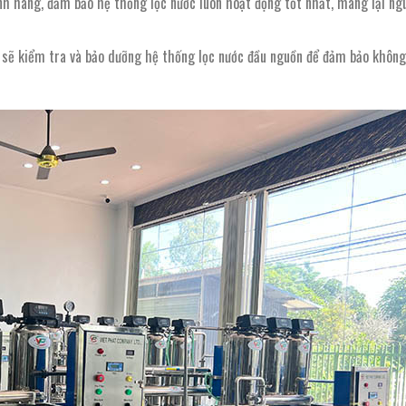
hính hãng, đảm bảo hệ thống lọc nước luôn hoạt động tốt nhất, mang lại ng
t sẽ kiểm tra và bảo dưỡng hệ thống lọc nước đầu nguồn để đảm bảo không