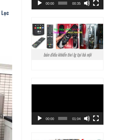
4
00:00
00:35
 Lọc
bán điều khiển tivi lg tại hà nội
Trình
chơi
Video
00:00
01:04