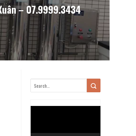
 Xuân – 07.9999.3434
Trình
chơi
Video