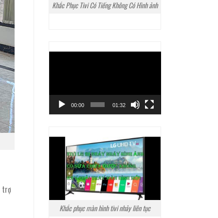
Khắc Phục Tivi Có Tiếng Không Có Hình ảnh
Trình
chơi
Video
00:00
01:32
 trợ
Khắc phục màn hình tivi nhảy liên tục