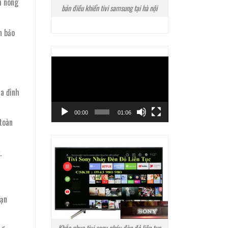
h nóng
bán điều khiển tivi samsung tại hà nội
n bảo
Trình
chơi
Video
ia đình
00:00
01:06
 toàn
.
bạn
Khắc phục tivi sony nháy đèn đỏ liên tục