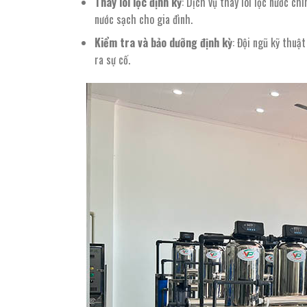
Thay lõi lọc định kỳ
: Dịch vụ thay lõi lọc nước c
nước sạch cho gia đình.
Kiểm tra và bảo dưỡng định kỳ
: Đội ngũ kỹ thuậ
ra sự cố.