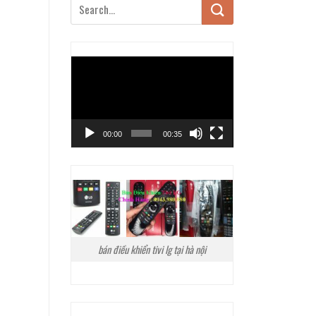
Trình
chơi
Video
00:00
00:35
bán điều khiển tivi lg tại hà nội