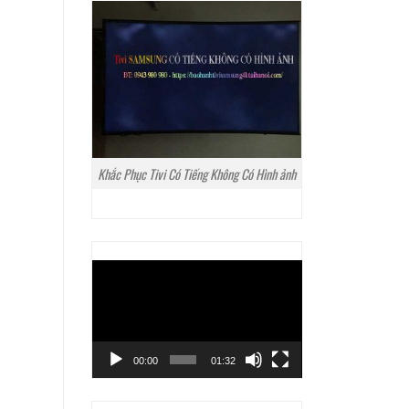
Khắc Phục Tivi Có Tiếng Không Có Hình ảnh
Trình
chơi
Video
00:00
01:32