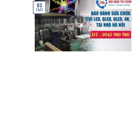
03
Th11