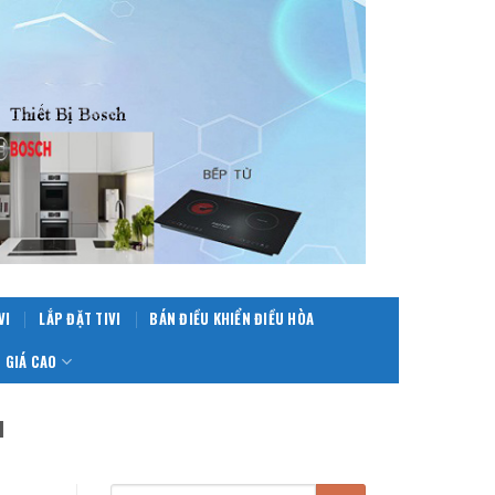
VI
LẮP ĐẶT TIVI
BÁN ĐIỀU KHIỂN ĐIỀU HÒA
 GIÁ CAO
H