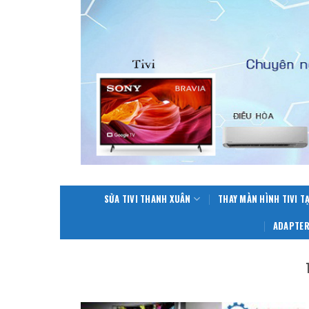
Skip
to
content
SỬA TIVI THANH XUÂN
THAY MÀN HÌNH TIVI T
ADAPTER