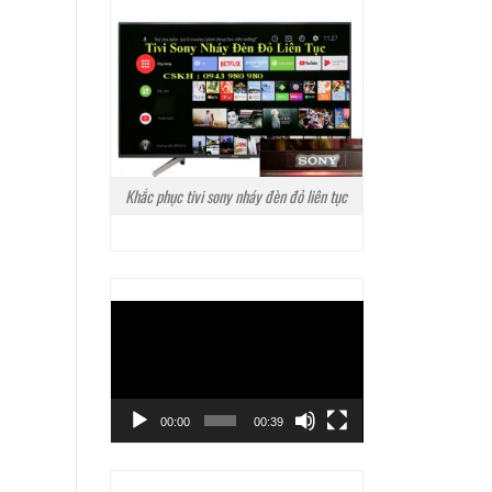
Khắc phục tivi sony nháy đèn đỏ liên tục
Trình
chơi
Video
00:00
00:39