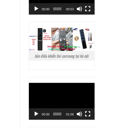
00:00
00:53
bán điều khiển tivi samsung tại hà nội
Trình
chơi
Video
00:00
01:06