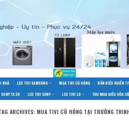
ẠI NHÀ
LED TIVI SAMSUNG
MUA TIVI CŨ HỎNG
BÁN ĐIỀU KHIỂN TI
 SONY 19.5V
LED TIVI SONY
LED TIVI LG
THU MUA ĐIỀU HÒA CŨ
TAG ARCHIVES:
MUA TIVI CŨ HỎNG TẠI TRƯỜNG TRIN