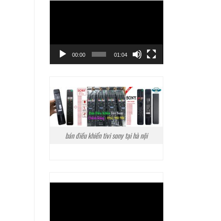
Trình
chơi
Video
00:00
01:04
bán điều khiển tivi sony tại hà nội
Trình
chơi
Video