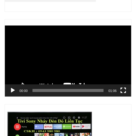
Trình
chơi
Video
00:00
01:06