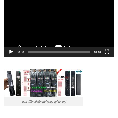
chơi
Video
00:00
01:04
bán điều khiển tivi sony tại hà nội