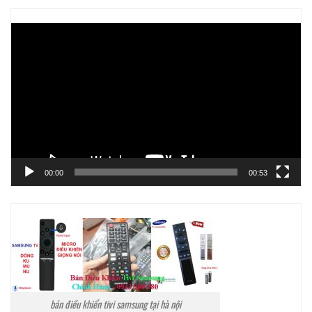
Trình
chơi
Video
00:00
00:53
bán điều khiển tivi samsung tại hà nội