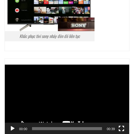
Khắc phục tivi sony nháy đèn đỏ liên tục
Trình
chơi
Video
00:00
00:39