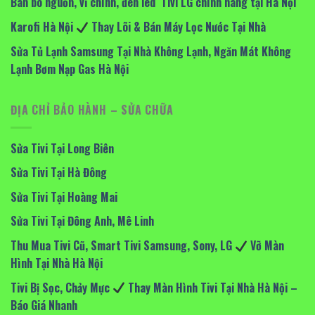
Bán bo nguồn, vỉ chính, đèn led Tivi LG chính hãng tại Hà Nội
Karofi Hà Nội
Thay Lõi & Bán Máy Lọc Nước Tại Nhà
Sửa Tủ Lạnh Samsung Tại Nhà Không Lạnh, Ngăn Mát Không
Lạnh Bơm Nạp Gas Hà Nội
ĐỊA CHỈ BẢO HÀNH – SỬA CHỮA
Sửa Tivi Tại Long Biên
Sửa Tivi Tại Hà Đông
Sửa Tivi Tại Hoàng Mai
Sửa Tivi Tại Đông Anh, Mê Linh
Thu Mua Tivi Cũ, Smart Tivi Samsung, Sony, LG
Vỡ Màn
Hình Tại Nhà Hà Nội
Tivi Bị Sọc, Chảy Mực
Thay Màn Hình Tivi Tại Nhà Hà Nội –
Báo Giá Nhanh