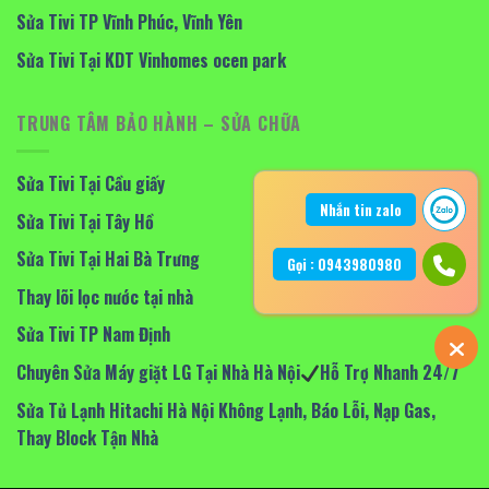
Sửa Tivi TP Vĩnh Phúc, Vĩnh Yên
Sửa Tivi Tại KDT Vinhomes ocen park
TRUNG TÂM BẢO HÀNH – SỬA CHỮA
Sửa Tivi Tại Cầu giấy
Nhắn tin zalo
Sửa Tivi Tại Tây Hồ
Sửa Tivi Tại Hai Bà Trưng
Gọi : 0943980980
Thay lõi lọc nước tại nhà
Sửa Tivi TP Nam Định
Chuyên Sửa Máy giặt LG Tại Nhà Hà Nội
Hỗ Trợ Nhanh 24/7
Sửa Tủ Lạnh Hitachi Hà Nội Không Lạnh, Báo Lỗi, Nạp Gas,
Thay Block Tận Nhà