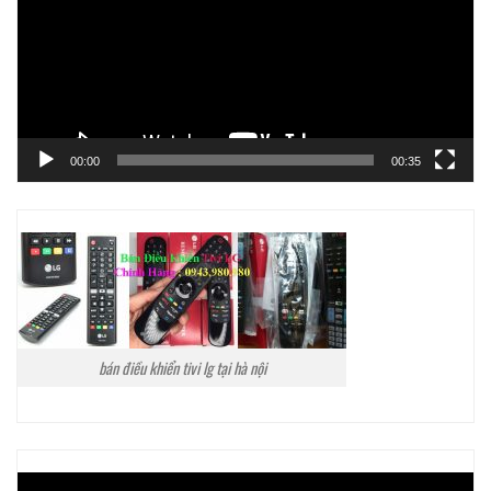
00:00
00:35
bán điều khiển tivi lg tại hà nội
Trình