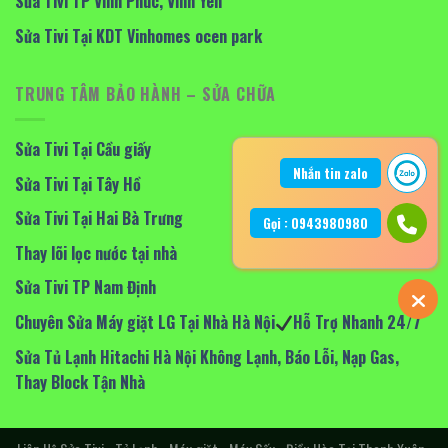
Sửa Tivi TP Vĩnh Phúc, Vĩnh Yên
Sửa Tivi Tại KDT Vinhomes ocen park
TRUNG TÂM BẢO HÀNH – SỬA CHỮA
Sửa Tivi Tại Cầu giấy
Nhắn tin zalo
Sửa Tivi Tại Tây Hồ
Sửa Tivi Tại Hai Bà Trưng
Gọi : 0943980980
Thay lõi lọc nước tại nhà
Sửa Tivi TP Nam Định
Chuyên Sửa Máy giặt LG Tại Nhà Hà Nội
Hỗ Trợ Nhanh 24/7
Sửa Tủ Lạnh Hitachi Hà Nội Không Lạnh, Báo Lỗi, Nạp Gas,
Thay Block Tận Nhà