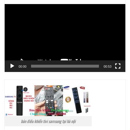
Trình
chơi
Video
00:00
00:53
bán điều khiển tivi samsung tại hà nội