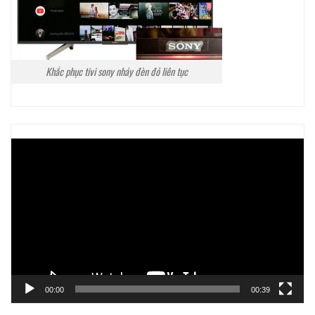
Khắc phục tivi sony nháy đèn đỏ liên tục
Trình
chơi
Video
00:00
00:39