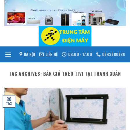
Skip
to
content
HÀ NỘI
LIÊN HỆ
08:00 - 17:00
0943980980
TAG ARCHIVES:
BÁN GIÁ TREO TIVI TẠI THANH XUÂN
30
Th3