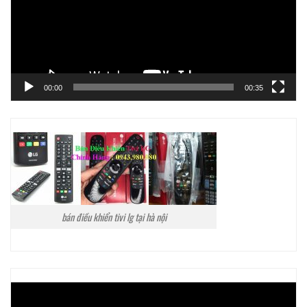
00:00
00:35
bán điều khiển tivi lg tại hà nội
Trình
chơi