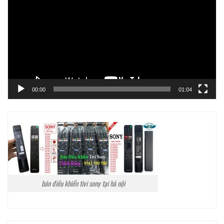
Video
00:00
01:04
bán điều khiển tivi sony tại hà nội