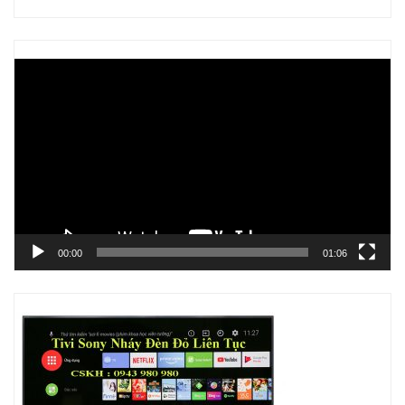
Trình
chơi
Video
00:00
01:06