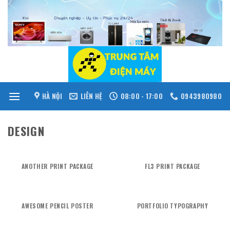
Skip
to
content
HÀ NỘI
LIÊN HỆ
08:00 - 17:00
0943980980
DESIGN
ANOTHER PRINT PACKAGE
FL3 PRINT PACKAGE
AWESOME PENCIL POSTER
PORTFOLIO TYPOGRAPHY