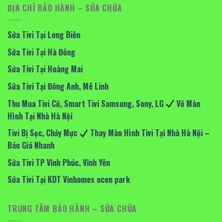
ĐỊA CHỈ BẢO HÀNH – SỬA CHỮA
Sửa Tivi Tại Long Biên
Sửa Tivi Tại Hà Đông
Sửa Tivi Tại Hoàng Mai
Sửa Tivi Tại Đông Anh, Mê Linh
Thu Mua Tivi Cũ, Smart Tivi Samsung, Sony, LG
Vỡ Màn
Hình Tại Nhà Hà Nội
Tivi Bị Sọc, Chảy Mực
Thay Màn Hình Tivi Tại Nhà Hà Nội –
Báo Giá Nhanh
Sửa Tivi TP Vĩnh Phúc, Vĩnh Yên
Sửa Tivi Tại KDT Vinhomes ocen park
TRUNG TÂM BẢO HÀNH – SỬA CHỮA