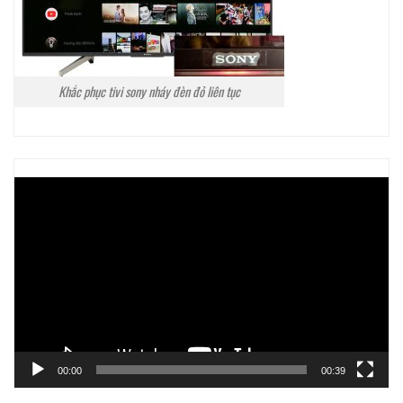
Khắc phục tivi sony nháy đèn đỏ liên tục
Trình
chơi
Video
00:00
00:39