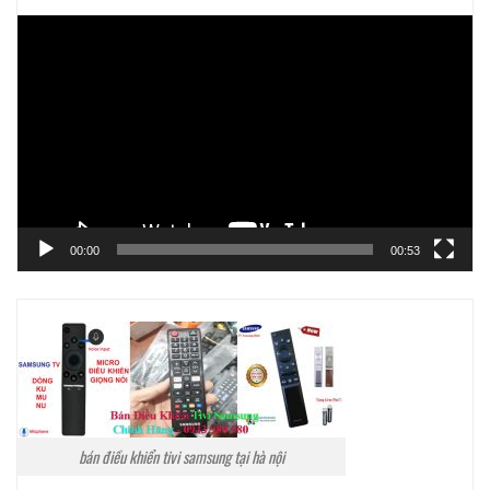
Trình
chơi
Video
00:00
00:53
bán điều khiển tivi samsung tại hà nội