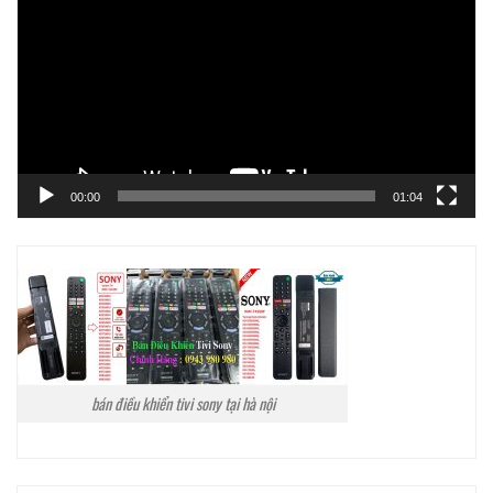
Video
00:00
01:04
bán điều khiển tivi sony tại hà nội