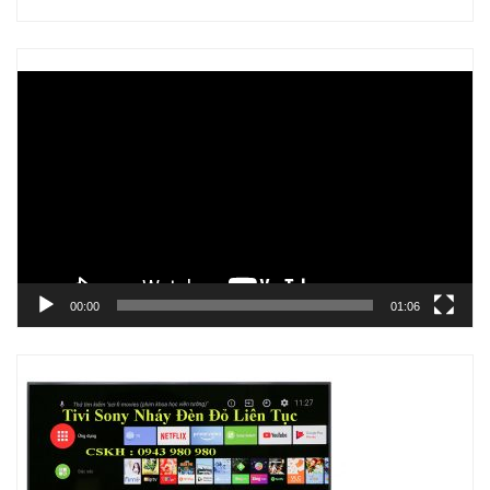
Trình
chơi
Video
00:00
01:06