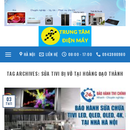
Skip
to
content
HÀ NỘI
LIÊN HỆ
08:00 - 17:00
0943980980
TAG ARCHIVES:
SỬA TIVI BỊ VỠ TẠI HOÀNG ĐẠO THÀNH
03
Th11