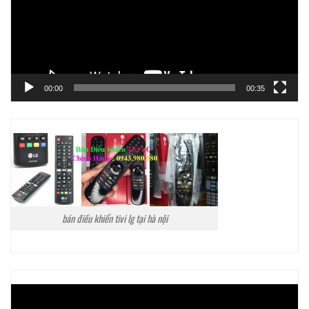
00:00
00:35
bán điều khiển tivi lg tại hà nội
Trình
chơi