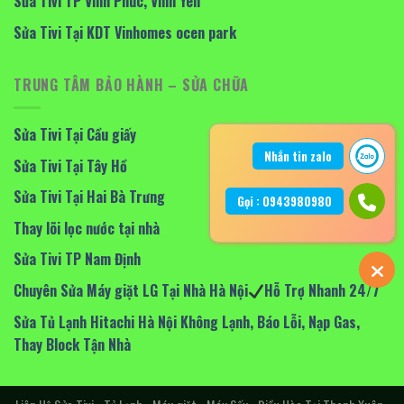
Sửa Tivi TP Vĩnh Phúc, Vĩnh Yên
Sửa Tivi Tại KDT Vinhomes ocen park
TRUNG TÂM BẢO HÀNH – SỬA CHỮA
Sửa Tivi Tại Cầu giấy
Nhắn tin zalo
Sửa Tivi Tại Tây Hồ
Sửa Tivi Tại Hai Bà Trưng
Gọi : 0943980980
Thay lõi lọc nước tại nhà
Sửa Tivi TP Nam Định
Chuyên Sửa Máy giặt LG Tại Nhà Hà Nội
Hỗ Trợ Nhanh 24/7
Sửa Tủ Lạnh Hitachi Hà Nội Không Lạnh, Báo Lỗi, Nạp Gas,
Thay Block Tận Nhà